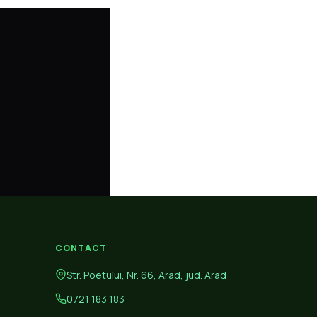
CONTACT
Str. Poetului, Nr. 66, Arad, jud. Arad
0721 183 183