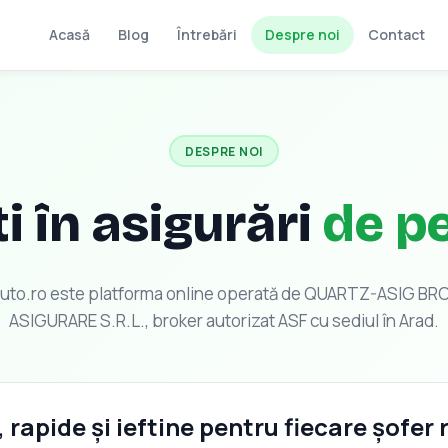
Acasă
Blog
Întrebări
Despre noi
Contact
DESPRE NOI
i în asigurări
de pe
uto.ro este platforma online operată de QUARTZ-ASIG BR
ASIGURARE S.R.L., broker autorizat ASF cu sediul în Arad.
 rapide și ieftine pentru fiecare șofer