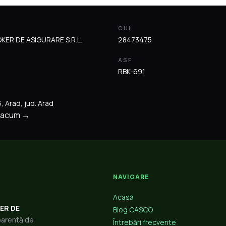
CUI
ER DE ASIGURARE S.R.L.
28473475
ASF
RBK-691
6, Arad, jud. Arad
 acum →
NAVIGARE
Acasă
ER DE
Blog CASCO
sparentă de
Întrebări frecvente