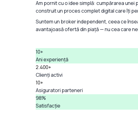
Am pornit cu o idee simplă: cumpărarea unei p
construit un proces complet digital care îți pe
Suntem un broker independent, ceea ce însea
avantajoasă ofertă din piață — nu cea care ne
10+
Ani experiență
2.400+
Clienți activi
10+
Asiguratori parteneri
98%
Satisfacție