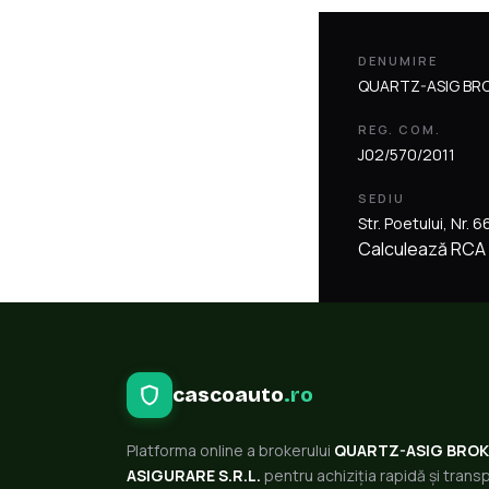
DENUMIRE
QUARTZ-ASIG BROK
REG. COM.
J02/570/2011
SEDIU
Str. Poetului, Nr. 6
Calculează RCA
cascoauto
.ro
Platforma online a brokerului
QUARTZ-ASIG BROK
ASIGURARE S.R.L.
pentru achiziția rapidă și tran