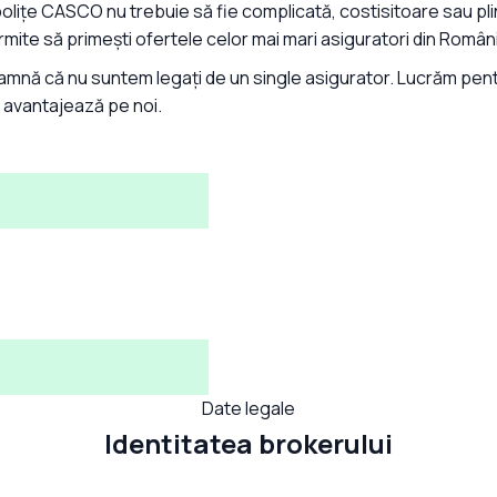
olițe CASCO nu trebuie să fie complicată, costisitoare sau pli
rmite să primești ofertele celor mai mari asiguratori din Români
mnă că nu suntem legați de un single asigurator. Lucrăm pen
 avantajează pe noi.
Date legale
Identitatea brokerului