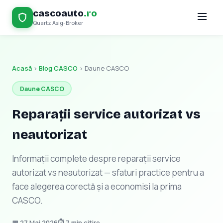
cascoauto
.ro
Quartz Asig-Broker
Acasă
›
Blog CASCO
›
Daune CASCO
Daune CASCO
Reparații service autorizat vs
neautorizat
Informații complete despre reparații service
autorizat vs neautorizat — sfaturi practice pentru a
face alegerea corectă și a economisi la prima
CASCO.
📅 27 Mai 2026
⏱ 7 min citire